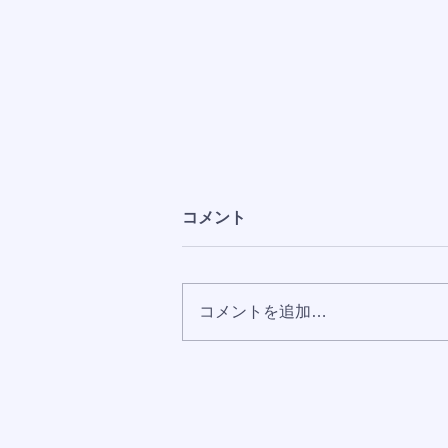
コメント
コメントを追加…
おかげさまでAmazonランキ
ング8部門で1位を獲得しまし
た