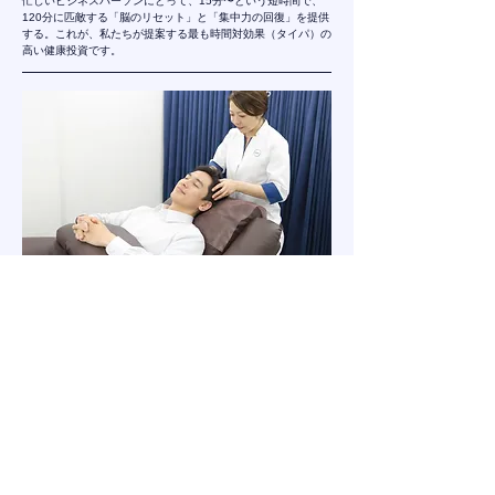
忙しいビジネスパーソンにとって、15分〜という短時間で、
120分に匹敵する「脳のリセット」と「集中力の回復」を提供
する。これが、私たちが提案する最も時間対効果（タイパ）の
高い健康投資です。
4.
重力と戦う「頂点」を解放し、全身を巡らせる。
頭皮は、人体の中で最も高い位置にあり、常に重力に逆らって
全身の皮膚を引き上げている過酷な場所です。 肩や腰のコリ
は自覚しやすいですが、頭皮のコリ（過緊張）は驚くほど無自
覚に進みます。
「頭しか触っていないのに、足先までポカポカしてきた」 施
術後、多くの方がそう驚かれます。それは、頭部が血流や神経
の「上流」にあたるからです。ダムの水門を開けば川全体が潤
うように、頭皮の緊張を解くことは、全身の血行を促進する
「最短のスイッチ」なのです。