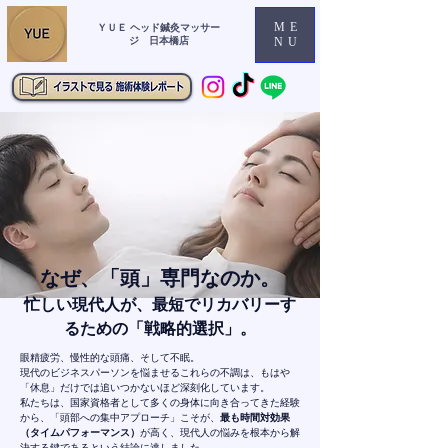
ME
ＹＵＥ ヘッド鍼灸マッサー
ジ 日本橋店
NU
なぜ、「頭」専門なのか。
忙しい現代人が、最短でリカバリーす
るための「戦略的選択」。
眼精疲労、慢性的な頭痛、そして不眠。
現代のビジネスパーソンを悩ませるこれらの不調は、もはや
「休息」だけでは追いつかないほど深刻化しています。
私たちは、国家資格者として多くの身体に向き合ってきた経験
から、「頭部への集中アプローチ」こそが、
最も時間対効果
（タイムパフォーマンス）
が高く、現代人の悩みを根本から解
決する鍵であるという結論に達しました。