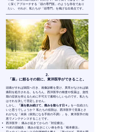
く深くアプローチする「頭の専門医」のような存在であり
たい。 それが、私たちが「頭専門」を掲げる出発点です。
2.
「薬」に頼るその前に、東洋医学ができること。
頭痛がすれば病院へ行き、画像診断を受け、異常がなければ鎮
痛剤を処方される。もちろん、西洋医学の検査や投薬は、急性
期の症状を抑えるために不可欠で素晴らしいものです。私たち
はそれを決して否定しません。
しかし、
「薬を飲み続けて、痛みを散らす日々」
を一生続けた
いと思うでしょうか？ 私たちの役割は、西洋医学で見落とさ
れがちな「未病（病気になる手前の不調）」を、東洋医学の知
恵でメンテナンスすることです。
西洋医学： 痛みが起きてからの「対症療法」
YUEの頭鍼灸： 痛みが起きにくい体を作る「根本療法」
日々のメンテナンスで自律神経を整え、「気づけば、薬箱を開