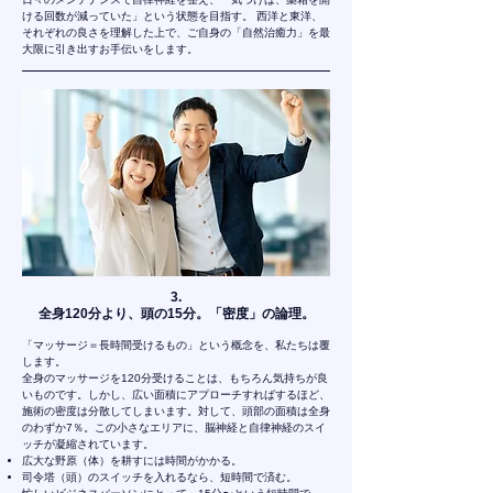
ける回数が減っていた」という状態を目指す。 西洋と東洋、
それぞれの良さを理解した上で、ご自身の「自然治癒力」を最
大限に引き出すお手伝いをします。
​3.
全身120分より、頭の15分。「密度」の論理。
「マッサージ＝長時間受けるもの」という概念を、私たちは覆
します。
全身のマッサージを120分受けることは、もちろん気持ちが良
いものです。しかし、広い面積にアプローチすればするほど、
施術の密度は分散してしまいます。対して、頭部の面積は全身
のわずか7％。この小さなエリアに、脳神経と自律神経のスイ
ッチが凝縮されています。
広大な野原（体）を耕すには時間がかかる。
司令塔（頭）のスイッチを入れるなら、短時間で済む。