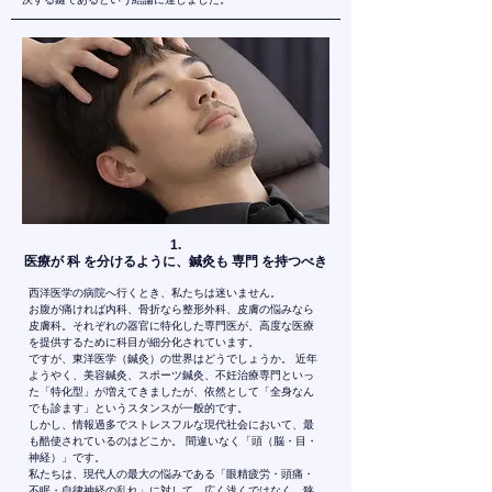
1
.
医療が 科 を分けるように、鍼灸も 専門 を持つべき
西洋医学の病院へ行くとき、私たちは迷いません。
お腹が痛ければ内科、骨折なら整形外科、皮膚の悩みなら
皮膚科。それぞれの器官に特化した専門医が、高度な医療
を提供するために科目が細分化されています。
ですが、東洋医学（鍼灸）の世界はどうでしょうか。 近年
ようやく、美容鍼灸、スポーツ鍼灸、不妊治療専門といっ
た「特化型」が増えてきましたが、依然として「全身なん
でも診ます」というスタンスが一般的です。
しかし、情報過多でストレスフルな現代社会において、最
も酷使されているのはどこか。 間違いなく「頭（脳・目・
神経）」です。
私たちは、現代人の最大の悩みである「眼精疲労・頭痛・
不眠・自律神経の乱れ」に対して、広く浅くではなく、狭