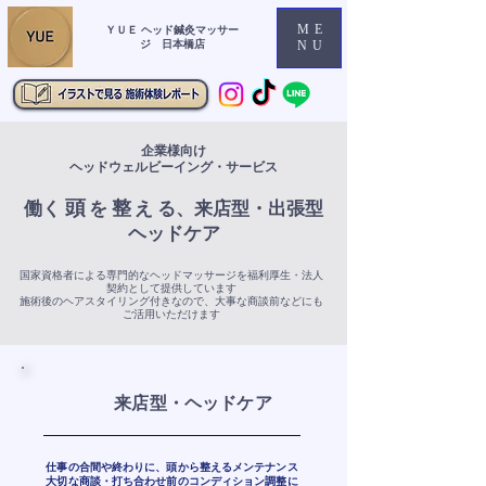
ME
ＹＵＥ ヘッド鍼灸マッサー
ジ 日本橋店
NU
企業様向け
​ヘッドウェルビーイング・サービス
頭
整
働
く
を
え
る、来店型・出張型
​ヘッドケア
​国家資格者による専門的なヘッドマッサージを福利厚生・法人
契約として提供しています
​施術後のヘアスタイリング付きなので、大事な商談前などにも
ご活用いただけます
来店型・ヘッドケア
仕事の合間や終わりに、頭から整えるメンテナンス
大切な商談・打ち合わせ前のコンディション調整に