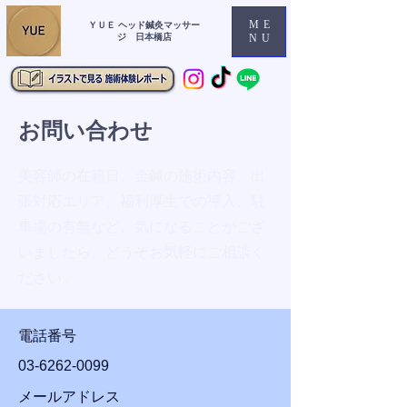
ME
ＹＵＥ ヘッド鍼灸マッサー
ジ 日本橋店
NU
お問い合わせ
美容師の在籍日、金鍼の施術内容、出
張対応エリア、福利厚生での導入、駐
車場の有無など、気になることがござ
いましたら、どうぞお気軽にご相談く
ださい。
電話番号
03-6262-0099
メールアドレス