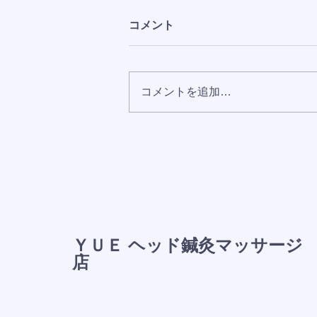
コメント
コメントを追加…
おかげさまでAmazonランキ
ング8部門で1位を獲得しまし
た
ＹＵＥ ヘッド鍼灸マッサージ
店