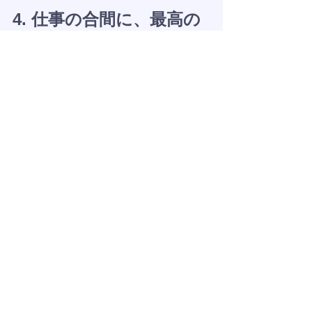
4. 仕事の合間に、最高の
結果を
私たちは、ただ頭を整えるだけではあ
りません。 本格的な施術の後は、専属
の美容師がヘアスタイルを完璧にセッ
トいたします。
「施術の後に髪がボサボサで戻れな
い」という心配は無用です。むしろ、
来る前よりも精悍な姿で、そのまま次
の会議や予定に向かっていただけま
す。
あなたの努力と投資を、一滴も無駄に
してほしくない。 そのために、まずは
「受け入れる準備」ができているかを
確認することから始めてみませんか？
もし日本橋で、あなたの頭皮の「真
実」を知りたくなった時は、いつでも