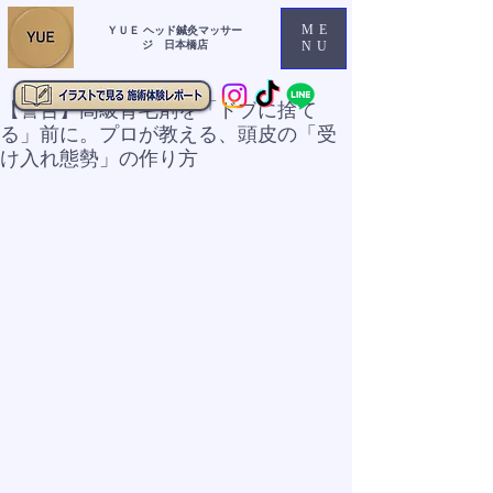
ME
ＹＵＥ ヘッド鍼灸マッサー
ジ 日本橋店
NU
【警告】高級育毛剤を「ドブに捨て
る」前に。プロが教える、頭皮の「受
け入れ態勢」の作り方