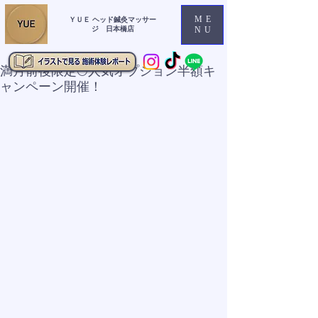
ME
ＹＵＥ ヘッド鍼灸マッサー
ジ 日本橋店
NU
満月前後限定🌕人気オプション半額キ
ャンペーン開催！