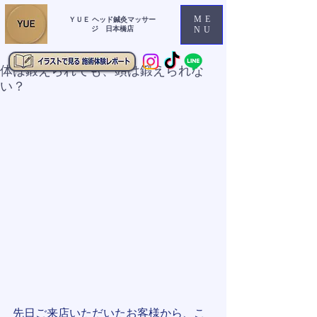
ME
ＹＵＥ ヘッド鍼灸マッサー
ジ 日本橋店
NU
体は鍛えられても、頭は鍛えられな
い？
先日ご来店いただいたお客様から、こ