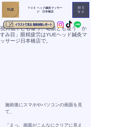
ME
ＹＵＥ ヘッド鍼灸マッサー
ジ 日本橋店
NU
視力低下とも違う、老眼とも違う「か
すみ目」眼精疲労はYUEヘッド鍼灸マ
ッサージ日本橋店で。
施術後にスマホやパソコンの画面を見
て、
「えっ、画面がこんなにクリアに見え