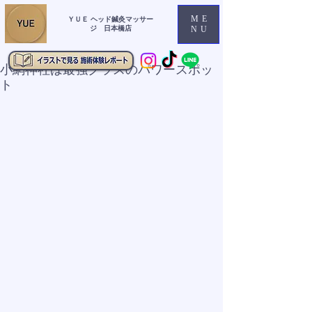
ME
ＹＵＥ ヘッド鍼灸マッサー
ジ 日本橋店
NU
小網神社は最強クラスのパワースポッ
ト