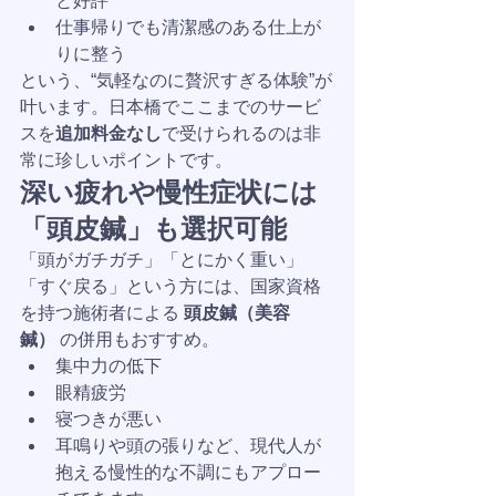
と好評
仕事帰りでも清潔感のある仕上が
りに整う
という、“気軽なのに贅沢すぎる体験”が
叶います。日本橋でここまでのサービ
スを
追加料金なし
で受けられるのは非
常に珍しいポイントです。
深い疲れや慢性症状には
「頭皮鍼」も選択可能
「頭がガチガチ」「とにかく重い」
「すぐ戻る」という方には、国家資格
を持つ施術者による 
頭皮鍼（美容
鍼）
 の併用もおすすめ。
集中力の低下
眼精疲労
寝つきが悪い
耳鳴りや頭の張りなど、現代人が
抱える慢性的な不調にもアプロー