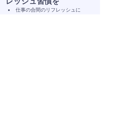
レッシュ習慣を
仕事の合間のリフレッシュに
お出かけ前の身だしなみに
観光疲れのケアに
自分へのちょっとしたご褒美に
当店のヘッドマッサージ（ドライヘッ
ドスパ）は、“短時間で贅沢な変化が得
られる”と多くの方に選ばれています。
無料ヘアセットという特別感のあるサ
ービスとともに、あなたの毎日が少し
でも軽く、美しくなるお手伝いをいた
します。
ご予約はコチラ