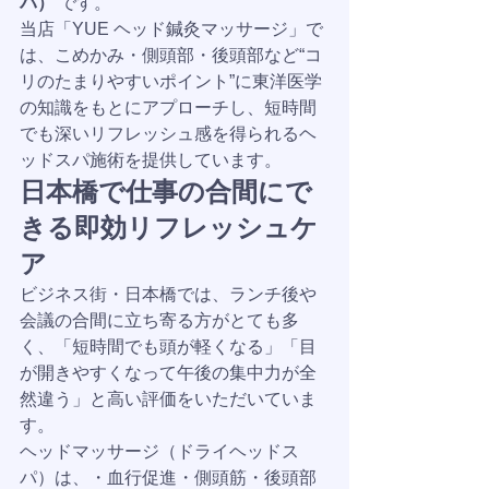
パ）
 です。
当店「YUE ヘッド鍼灸マッサージ」で
は、こめかみ・側頭部・後頭部など“コ
リのたまりやすいポイント”に東洋医学
の知識をもとにアプローチし、短時間
でも深いリフレッシュ感を得られるヘ
ッドスパ施術を提供しています。
日本橋で仕事の合間にで
きる即効リフレッシュケ
ア
ビジネス街・日本橋では、ランチ後や
会議の合間に立ち寄る方がとても多
く、「短時間でも頭が軽くなる」「目
が開きやすくなって午後の集中力が全
然違う」と高い評価をいただいていま
す。
ヘッドマッサージ（ドライヘッドス
パ）は、・血行促進・側頭筋・後頭部