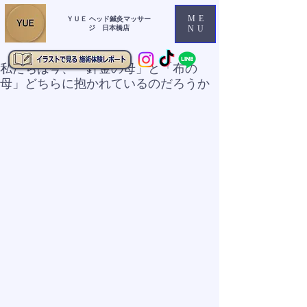
ME
ＹＵＥ ヘッド鍼灸マッサー
ジ 日本橋店
NU
私たちは今、「針金の母」と「布の
母」どちらに抱かれているのだろうか