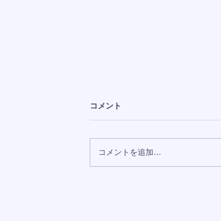
コメント
コメントを追加…
おかげさまでAmazonランキ
ング8部門で1位を獲得しまし
た