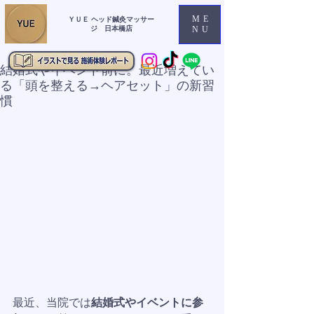
ME
ＹＵＥ ヘッド鍼灸マッサー
ジ 日本橋店
NU
結婚式やイベント前に。最近増えてい
る「頭を整える→ヘアセット」の新習
慣
最近、当院では
結婚式やイベントに参