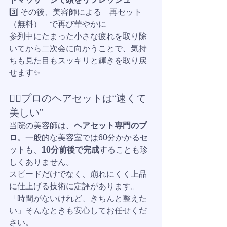
3️⃣ その後、美容師による　再セット
（無料）　で再び華やかに
参列中にたまった小さな疲れを取り除
いてから二次会に向かうことで、気持
ちも見た目もスッキリと輝きを取り戻
せます✨
💇‍♀️プロのヘアセットは“速くて
美しい”
当院の美容師は、
ヘアセット専門のプ
ロ
。一般的な美容室では60分かかるセ
ットも、
10分前後で完成
することも珍
しくありません。
スピードだけでなく、崩れにくく上品
に仕上げる技術に定評があります。
「時間がないけれど、きちんと整えた
い」そんなときも安心してお任せくだ
さい。