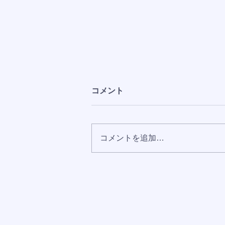
コメント
コメントを追加…
おかげさまでAmazonランキ
ング8部門で1位を獲得しまし
た