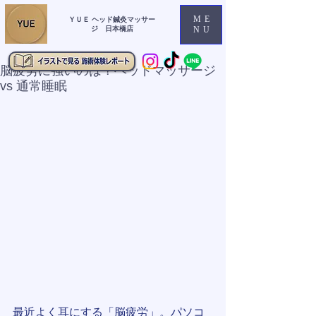
ME
ＹＵＥ ヘッド鍼灸マッサー
ジ 日本橋店
NU
脳疲労に強いのは？ヘッドマッサージ
vs 通常睡眠
最近よく耳にする「脳疲労」。パソコ