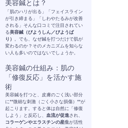
美容鍼とは？
「肌のハリが出る」「フェイスライン
が引き締まる」「しわやたるみが改善
される」そんな口コミで注目されてい
る
美容鍼（びようしん／びようば
り）
。でも、なぜ鍼を打つだけで肌が
変わるのか？そのメカニズムを知らな
い人も多いのではないでしょうか。
美容鍼の仕組み：肌の
「修復反応」を活かす施
術
美容鍼を打つと、皮膚のごく浅い部分
に**微細な刺激（ごく小さな損傷）**が
起こります。すると体は自然に「修復
しよう」と反応し、
血流が促進
され、
コラーゲンやエラスチンの産生
が活性