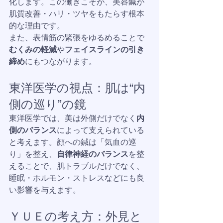
化します。この働きこそが、美容鍼が
肌質改善・ハリ・ツヤをもたらす根本
的な理由です。
また、表情筋の緊張をゆるめることで
むくみの軽減
や
フェイスラインの引き
締め
にもつながります。
東洋医学の視点：肌は“内
側の巡り”の鏡
東洋医学では、美は外側だけでなく
内
側のバランス
によって支えられている
と考えます。顔への鍼は「気血の巡
り」を整え、
自律神経のバランス
を整
えることで、肌トラブルだけでなく、
睡眠・ホルモン・ストレスなどにも良
い影響を与えます。
ＹＵＥの考え方：外見と