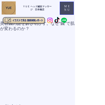
ME
ＹＵＥ ヘッド鍼灸マッサー
ジ 日本橋店
NU
美容鍼の謎を解き明かす。なぜ“鍼”で肌
が変わるのか？