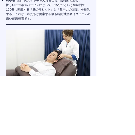
司令塔（頭）のスイッチを入れるなら、短時間で済む。
忙しいビジネスパーソンにとって、15分〜という短時間で、
120分に匹敵する「脳のリセット」と「集中力の回復」を提供
する。これが、私たちが提案する最も時間対効果（タイパ）の
高い健康投資です。
4.
重力と戦う「頂点」を解放し、全身を巡らせる。
頭皮は、人体の中で最も高い位置にあり、常に重力に逆らって
全身の皮膚を引き上げている過酷な場所です。 肩や腰のコリ
は自覚しやすいですが、頭皮のコリ（過緊張）は驚くほど無自
覚に進みます。
「頭しか触っていないのに、足先までポカポカしてきた」 施
術後、多くの方がそう驚かれます。それは、頭部が血流や神経
の「上流」にあたるからです。ダムの水門を開けば川全体が潤
うように、頭皮の緊張を解くことは、全身の血行を促進する