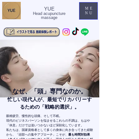
YUE
ME
NU
Head acupuncture
massage
なぜ、「頭」専門なのか。
忙しい現代人が、最短でリカバリーす
るための「戦略的選択」。
眼精疲労、慢性的な頭痛、そして不眠。
現代のビジネスパーソンを悩ませるこれらの不調は、もはや
「休息」だけでは追いつかないほど深刻化しています。
私たちは、国家資格者として多くの身体に向き合ってきた経験
から、「頭部への集中アプローチ」こそが、
最も時間対効果