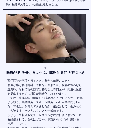
（タイムパフォーマンス）
が高く、現代人の悩みを根本から解
決する鍵であるという結論に達しました。
1
.
医療が 科 を分けるように、鍼灸も 専門 を持つべき
西洋医学の病院へ行くとき、私たちは迷いません。
お腹が痛ければ内科、骨折なら整形外科、皮膚の悩みなら
皮膚科。それぞれの器官に特化した専門医が、高度な医療
を提供するために科目が細分化されています。
ですが、東洋医学（鍼灸）の世界はどうでしょうか。 近年
ようやく、美容鍼灸、スポーツ鍼灸、不妊治療専門といっ
た「特化型」が増えてきましたが、依然として「全身なん
でも診ます」というスタンスが一般的です。
しかし、情報過多でストレスフルな現代社会において、最
も酷使されているのはどこか。 間違いなく「頭（脳・目・
神経）」です。
私たちは、現代人の最大の悩みである「眼精疲労・頭痛・