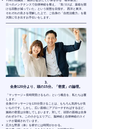
YUEの頭鍼灸： 痛みが起きにくい体を作る「根本療法」
日々のメンテナンスで自律神経を整え、「気づけば、薬箱を開
ける回数が減っていた」という状態を目指す。 西洋と東洋、
それぞれの良さを理解した上で、ご自身の「自然治癒力」を最
大限に引き出すお手伝いをします。
​3.
全身120分より、頭の15分。「密度」の論理。
「マッサージ＝長時間受けるもの」という概念を、私たちは覆
します。
全身のマッサージを120分受けることは、もちろん気持ちが良
いものです。しかし、広い面積にアプローチすればするほど、
施術の密度は分散してしまいます。対して、頭部の面積は全身
のわずか7％。この小さなエリアに、脳神経と自律神経のスイ
ッチが凝縮されています。
広大な野原（体）を耕すには時間がかかる。