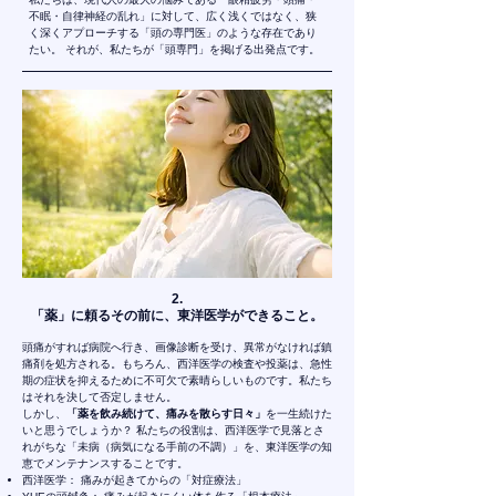
不眠・自律神経の乱れ」に対して、広く浅くではなく、狭
く深くアプローチする「頭の専門医」のような存在であり
たい。 それが、私たちが「頭専門」を掲げる出発点です。
2.
「薬」に頼るその前に、東洋医学ができること。
頭痛がすれば病院へ行き、画像診断を受け、異常がなければ鎮
痛剤を処方される。もちろん、西洋医学の検査や投薬は、急性
期の症状を抑えるために不可欠で素晴らしいものです。私たち
はそれを決して否定しません。
しかし、
「薬を飲み続けて、痛みを散らす日々」
を一生続けた
いと思うでしょうか？ 私たちの役割は、西洋医学で見落とさ
れがちな「未病（病気になる手前の不調）」を、東洋医学の知
恵でメンテナンスすることです。
西洋医学： 痛みが起きてからの「対症療法」